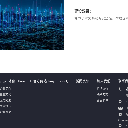
建设效果：
保障了业务系统的安全性，帮助企
开云·体育 （kaiyun）官方网站_kaiyun sport,
新闻资讯
加入我们
联系
企业简介
招聘岗位
企业文化
联系方式
周
服务网络
留言表单
荣誉资质
商
企业风采
媒
Overse
A