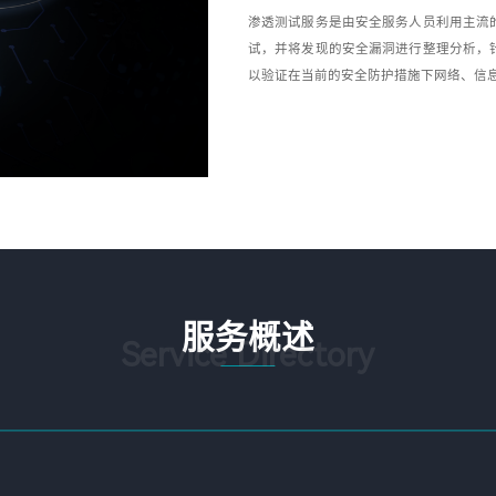
渗透测试服务是由安全服务人员利用主流
试，并将发现的安全漏洞进行整理分析，
以验证在当前的安全防护措施下网络、信
服务概述
Service Directory