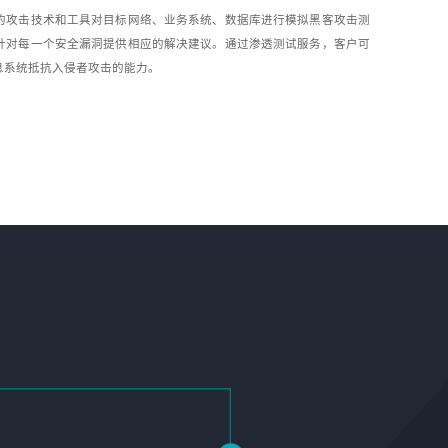
的攻击技术和工具对目标网络、业务系统、数据库进行模拟黑客攻击测
针对每一个安全漏洞提供相应的解决建议。通过渗透测试服务，客户可
息系统抵抗入侵者攻击的能力。