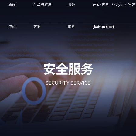
新闻
产品与解决
服务
开云·体育 （kaiyun）官
中心
方案
体系
_kaiyun sport,
安全服务
SECURITY SERVICE