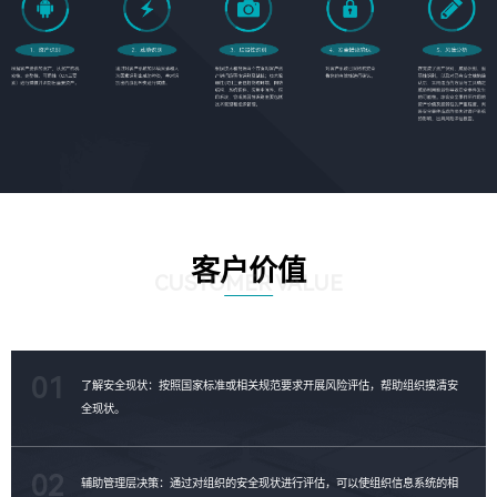
客户价值
CUSTOMER VALUE
01
了解安全现状：按照国家标准或相关规范要求开展风险评估，帮助组织摸清安
全现状。
02
辅助管理层决策：通过对组织的安全现状进行评估，可以使组织信息系统的相