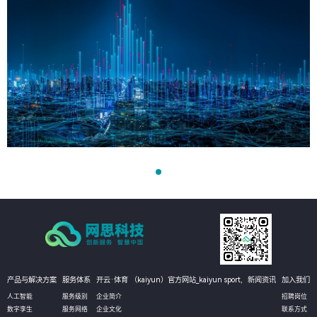
产品与解决方案
服务体系
开云·体育 （kaiyun）官方网站_kaiyun sport,
新闻资讯
加入我们
人工智能
服务级别
企业简介
招聘岗位
数字孪生
服务网络
企业文化
联系方式