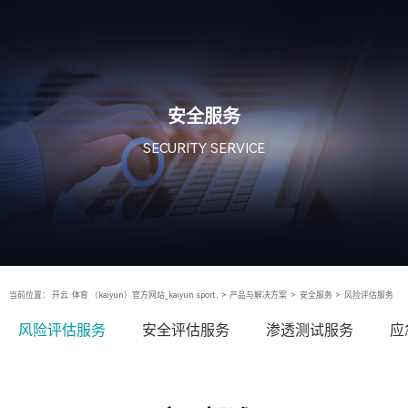
安全服务
SECURITY SERVICE
当前位置：
开云·体育 （kaiyun）官方网站_kaiyun sport,
>
产品与解决方案
>
安全服务
>
风险评估服务
风险评估服务
安全评估服务
渗透测试服务
应