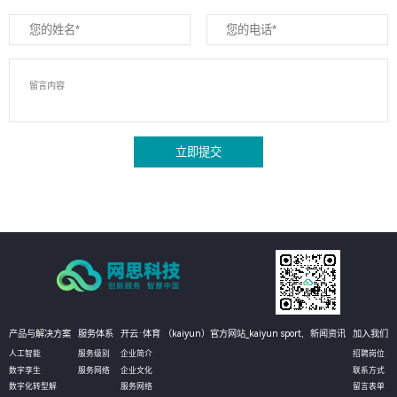
立即提交
产品与解决方案
服务体系
开云·体育 （kaiyun）官方网站_kaiyun sport,
新闻资讯
加入我们
人工智能
服务级别
企业简介
招聘岗位
数字孪生
服务网络
企业文化
联系方式
数字化转型解
服务网络
留言表单