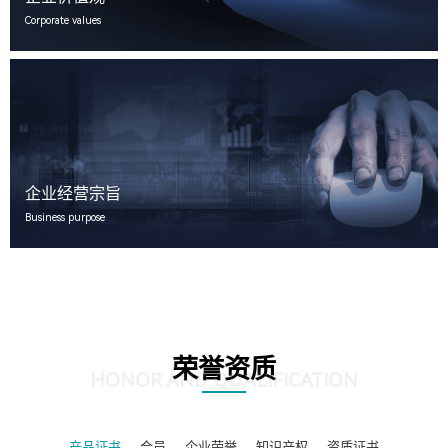
Corporate values
企业经营宗旨
Business purpose
荣誉资质
HONOR AND QUALIFICATION
产品证书
会员
企业荣誉
知识产权
资质证书