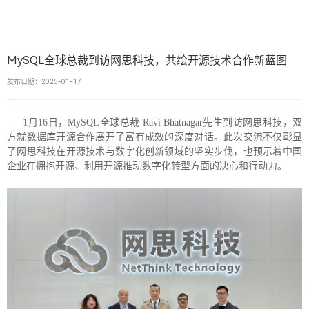
MySQL全球总裁到访网思科技，共绘开源技术合作新蓝图
发布日期：2025-01-17
1月16日，MySQL全球总裁 Ravi Bhatnagar先生到访网思科技，双
方就数据库开源合作展开了富有成效的深度对话。此次交流不仅彰显
了网思科技在开源技术与数字化创新领域的坚实步伐，也预示着中国
企业在拥抱开源、利用开源推动数字化转型方面的决心和行动力。