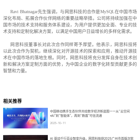
Ravi Bhatnagar先生强调，与网思科技的合作是MySQL在中国市场
深化布局、拓展合作伙伴网络的重要战略举措。公司将持续加强在中
国市场的技术支持和服务体系建设，为用户提供更加全面、专业的技
术支持和定制化解决方案，以满足中国用户日益增长的多样化需求。
网思科技董事长对此次合作同样寄予厚望。他表示，网思科技将
以此次合作为契机，继续深化对开源技术的探索和应用，推动开源技
术在中国市场的落地生根。同时，网思科技将充分发挥自身在技术创
新和解决方案定制方面的优势，为中国企业的数字化转型贡献更多的
智慧和力量。
相关推荐
中国移动携手生态伙伴共绘数字经济新蓝图——从“云空间
+AI”到“智能体”，再到“数盾”可信流通
2025-10-11
AI 驱动千行百业智变升级，网思科技获2025广州市首版次软